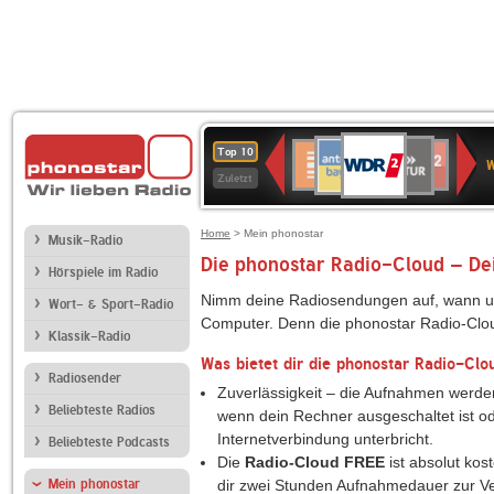
WDR
ANTENNE
SWR
Deutschlandfunk
Deutschlandfunk
80er
SWR3
WDR
BR-
NDR
Top 10
2
W
BAYERN
Kultur
Kultur
90er
4
KLASSIK
2
Zuletzt
OLDIE
ANTENNE
Home
> Mein phonostar
Musik-Radio
Die phonostar Radio-Cloud – Dei
Hörspiele im Radio
Nimm deine Radiosendungen auf, wann un
Wort- & Sport-Radio
Computer. Denn die phonostar Radio-Clou
Klassik-Radio
Was bietet dir die phonostar Radio-Clo
Radiosender
Zuverlässigkeit – die Aufnahmen werde
Beliebteste Radios
wenn dein Rechner ausgeschaltet ist o
Internetverbindung unterbricht.
Beliebteste Podcasts
Die
Radio-Cloud FREE
ist absolut kost
Mein phonostar
dir zwei Stunden Aufnahmedauer zur V