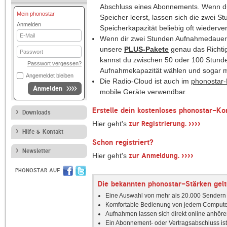
Abschluss eines Abonnements. Wenn d
Mein phonostar
Speicher leerst, lassen sich die zwei S
Anmelden
Speicherkapazität beliebig oft wiederv
E-
Wenn dir zwei Stunden Aufnahmedauer 
Mail
unsere
PLUS-Pakete
genau das Richtig
Passwort
kannst du zwischen 50 oder 100 Stund
Passwort vergessen?
Aufnahmekapazität wählen und sogar m
Angemeldet bleiben
Die Radio-Cloud ist auch im
phonostar-
Anmelden
mobile Geräte verwendbar.
Erstelle dein kostenloses phonostar-Ko
Downloads
››››
Hier geht's
zur Registrierung.
Hilfe & Kontakt
Schon registriert?
Newsletter
››››
Hier geht's
zur Anmeldung.
PHONOSTAR AUF
Die bekannten phonostar-Stärken gelt
Eine Auswahl von mehr als 20.000 Sendern f
Komfortable Bedienung von jedem Compute
Aufnahmen lassen sich direkt online anhöre
Ein Abonnement- oder Vertragsabschluss ist 