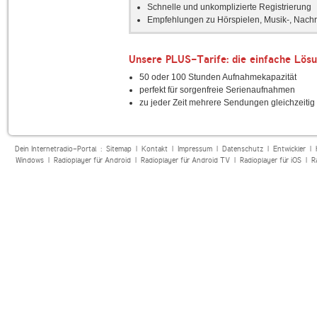
Schnelle und unkomplizierte Registrierung
Empfehlungen zu Hörspielen, Musik-, Nachr
Unsere PLUS-Tarife: die einfache Lösu
50 oder 100 Stunden Aufnahmekapazität
perfekt für sorgenfreie Serienaufnahmen
zu jeder Zeit mehrere Sendungen gleichzeit
Dein Internetradio-Portal :
Sitemap
|
Kontakt
|
Impressum
|
Datenschutz
|
Entwickler
|
Windows
|
Radioplayer für Android
|
Radioplayer für Android TV
|
Radioplayer für iOS
|
R