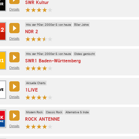
SWR Kultur
Details
Hits der 90er, 2000er & von heute
80er Jahre
NDR 2
Details
Hits der 90er, 2000er & von heute
Oldies gemischt
SWR1 Baden-Württemberg
Details
Aktuelle Charts
1LIVE
Details
Modern Rock
Classic Rock
Alternative & Indie
ROCK ANTENNE
Details