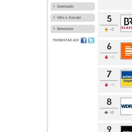
Downloads
5
Hilfe & Kontakt
Newsletter
+2
PHONOSTAR AUF
6
-1
7
-1
8
±0
9