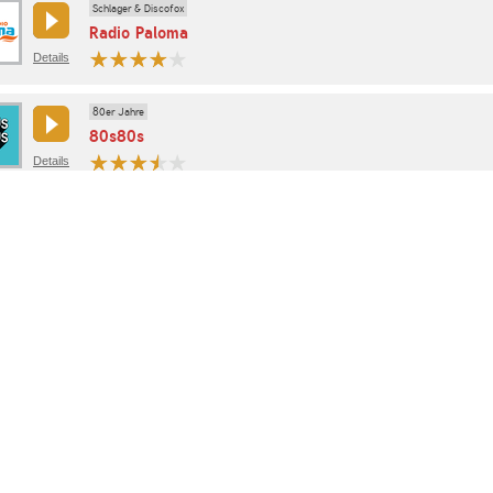
Schlager & Discofox
Radio Paloma
Details
80er Jahre
80s80s
Details
Oldies gemischt
Bayern 1
Details
Klassische Musik
Klassik Radio
Details
Klassische Musik
Kultur & Gesellschaft
WDR 3
Details