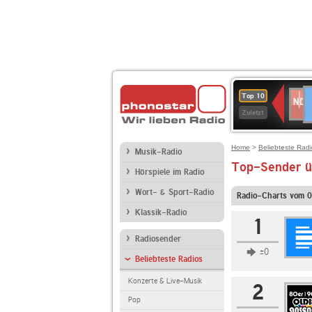
D
NDR
Top 10
2
Zuletzt
Home
>
Beliebteste Rad
Musik-Radio
Top-Sender ü
Hörspiele im Radio
Wort- & Sport-Radio
Radio-Charts vom 
Klassik-Radio
1
Radiosender
±0
Beliebteste Radios
Konzerte & Live-Musik
2
Pop