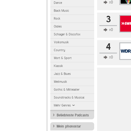
±0
Dance
Black Music
3
Rock
Oldies
±0
Schlager & Discofox
Volksmusik
4
Country
±0
Wort & Sport
Klassik
Jazz & Blues
Weltmusik
Gothic & Mittelalter
Soundtracks & Musical
Mehr Genres
Beliebteste Podcasts
Mein phonostar