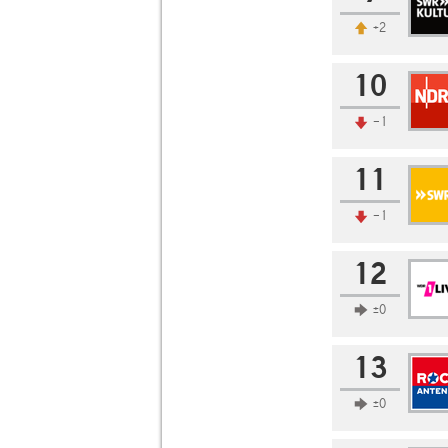
+2
10
-1
11
-1
12
±0
13
±0