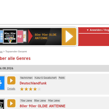
Anmelden / Reg
80er
eutschlandfunk
SWR3
WDR
SWR
80er 90er OLDIE
90er
4
Kultur
ANTENNE
OLDIE
ANTENNE
ios
> Topsender Gesamt
ber alle Genres
06.08.2026
Nachrichten
Kultur & Gesellschaft
Politik
Deutschlandfunk
Details
70er Jahre
80er Jahre
90er Jahre
80er 90er OLDIE ANTENNE