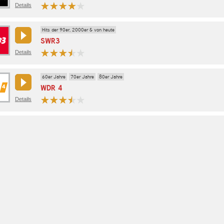
Details
Hits der 90er, 2000er & von heute
SWR3
Details
60er Jahre
70er Jahre
80er Jahre
WDR 4
Details