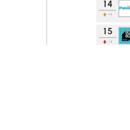
14
+1
15
-1
16
±0
17
+2
18
-1