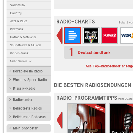
Volksmusik
Country
RADIO-CHARTS
Jazz & Blues
Seite
1
vo
Weltmusik
Gothic & Mittelalter
Soundtracks & Musical
1
Deutschlandfunk
Kinder-Musik
Mehr Genres
Alle Top-Radiosender anzei
Hörspiele im Radio
Wort- & Sport-Radio
DIE BESTEN RADIOSENDUNGEN
Klassik-Radio
RADIO-PROGRAMMTIPPS
vom 09.08.
Radiosender
Beliebteste Radios
Beliebteste Podcasts
Mein phonostar
0.
Erweiterte
Spotlight Jazz –
Derya Yildir