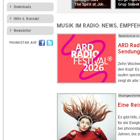
tag von Mi…
Perspektiven: Die …
The Spirit of Joh…
Grup Simsek
Downloads
Hilfe & Kontakt
MUSIK IM RADIO: NEWS, EMPF
Newsletter
Radiofestival im 
PHONOSTAR AUF
ARD Radi
Sendung
Zehn Wochen
den Kopf: Es 
laufen spezi
zeigt dir al
Musikgeschichte
Eine Rei
Es gibt Hits,
für die Ewig
bei phonosta
Jahren, bis 