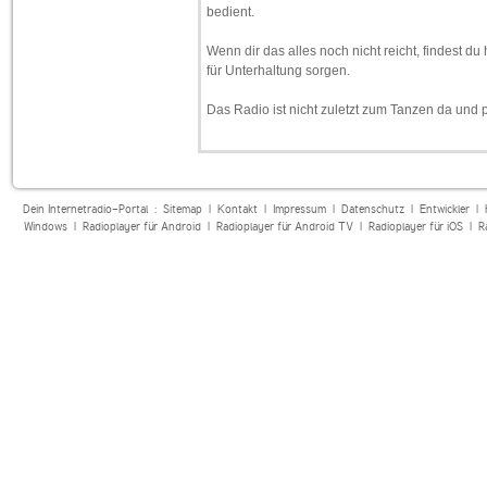
bedient.
Wenn dir das alles noch nicht reicht, findest d
für Unterhaltung sorgen.
Das Radio ist nicht zuletzt zum Tanzen da und p
Dein Internetradio-Portal :
Sitemap
|
Kontakt
|
Impressum
|
Datenschutz
|
Entwickler
|
Windows
|
Radioplayer für Android
|
Radioplayer für Android TV
|
Radioplayer für iOS
|
R