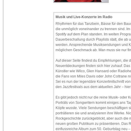
Musik und Live-Konzerte im Radio
Rhythmen für das Tanzbein, Bässe für den Bauc
die unmöglich voneinander zu trennen sind. Im
Spotify auf dem Plan standen. Im weiten Progra
Dauerbeschallung durch Playlists statt, die a
werden. Ansprechende Musiksendungen und Kon
möglichen Geschmack ab. Man muss sie nur find
Auf dieser Seite findest du Empfehlungen, die
Neuentdeckungen finden sich hier zuhauf. Da
Künstler wie Wilco, Glen Hansard oder Radioh
die Fans von Miles Davis oder John Coltrane ni
Sei es nun der legendäre Konzertmitschnitt vo
den Jazzfestivals aus dem aktuellen Jahr – hie
Es gibt jedoch nicht nur die reine Musik- oder 
Porträts von Songwritern kommt einiges ans Tag
Köpfe wusste. Viele Sendungen beschäftigen si
porträtieren sie und analysieren ihre Werke. Ni
Rockgeschichte zurückgeblickt, aber auch die
neuen großen Publikum zu präsentieren. Das Rad
einflussreiche Album zum 50. Geburtstag neu – 