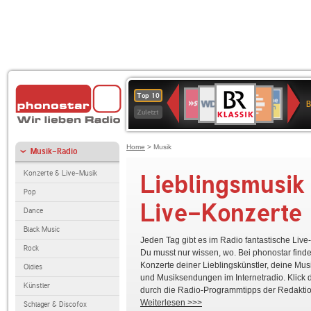
BR-
WDR
Deutschlandfunk
SWR3
Deutschlandfunk
80er
NDR
ANTENNE
SWR
Top 10
KLASSIK
B
4
Kultur
90er
2
BAYERN
Kultur
Zuletzt
OLDIE
ANTENNE
Home
> Musik
Musik-Radio
Konzerte & Live-Musik
Lieblingsmusik
Pop
Live-Konzerte
Dance
Black Music
Jeden Tag gibt es im Radio fantastische Live
Rock
Du musst nur wissen, wo. Bei phonostar finde
Konzerte deiner Lieblingskünstler, deine Mu
Oldies
und Musiksendungen im Internetradio. Klick d
Künstler
Kammermusik im Zeichen der Saiga-Antilope
durch die Radio-Programmtipps der Redaktio
Derya Yildirim & Grup Sims
Weiterlesen >>>
Schlager & Discofox