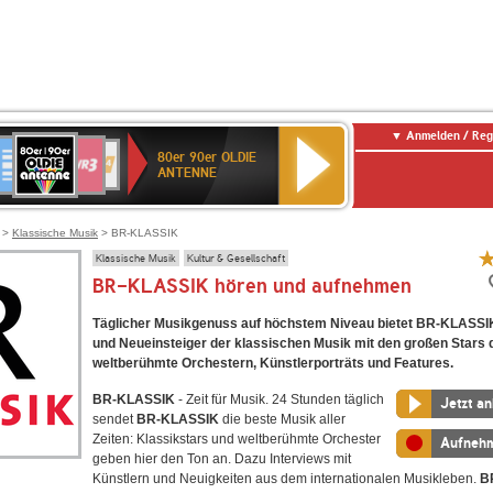
Anmelden / Reg
80er
eutschlandfunk
SWR3
WDR
SWR
80er 90er OLDIE
90er
4
Kultur
ANTENNE
OLDIE
ANTENNE
>
Klassische Musik
> BR-KLASSIK
Klassische Musik
Kultur & Gesellschaft
BR-KLASSIK hören und aufnehmen
Täglicher Musikgenuss auf höchstem Niveau bietet BR-KLASS
und Neueinsteiger der klassischen Musik mit den großen Stars 
weltberühmte Orchestern, Künstlerporträts und Features.
BR-KLASSIK
- Zeit für Musik. 24 Stunden täglich
Jetzt a
sendet
BR-KLASSIK
die beste Musik aller
Zeiten: Klassikstars und weltberühmte Orchester
Aufneh
geben hier den Ton an. Dazu Interviews mit
Künstlern und Neuigkeiten aus dem internationalen Musikleben.
B