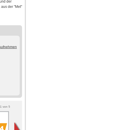
 und der
 aus der "Met"
/Aufnehmen
1
von
5