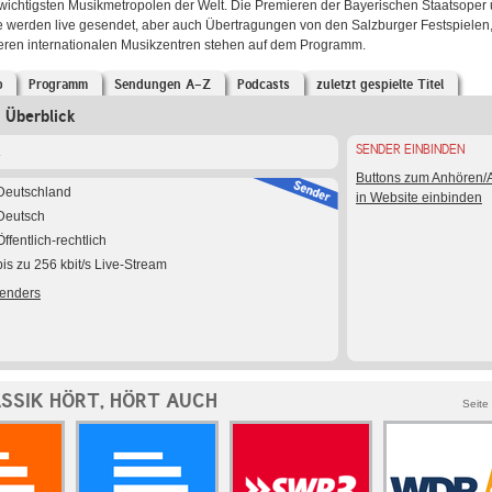
e wichtigsten Musikmetropolen der Welt. Die Premieren der Bayerischen Staatsoper
e werden live gesendet, aber auch Übertragungen von den Salzburger Festspielen,
eren internationalen Musikzentren stehen auf dem Programm.
o
Programm
Sendungen A-Z
Podcasts
zuletzt gespielte Titel
Überblick
SENDER EINBINDEN
K
Buttons zum Anhören
Deutschland
in Website einbinden
Deutsch
Öffentlich-rechtlich
bis zu 256 kbit/s Live-Stream
Senders
SSIK HÖRT, HÖRT AUCH
Seite