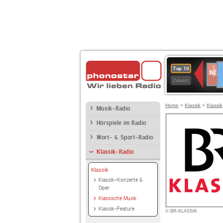
D
NDR
Top 10
2
Zuletzt
Home
>
Klassik
>
Klassik
Musik-Radio
Hörspiele im Radio
Wort- & Sport-Radio
Klassik-Radio
Klassik
Klassik-Konzerte &
Oper
Klassische Musik
Klassik-Feature
© BR-KLASSIK