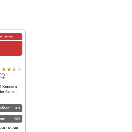
istrieren
IK Kennern
der Szene,
nhören
men
R-KLASSIK