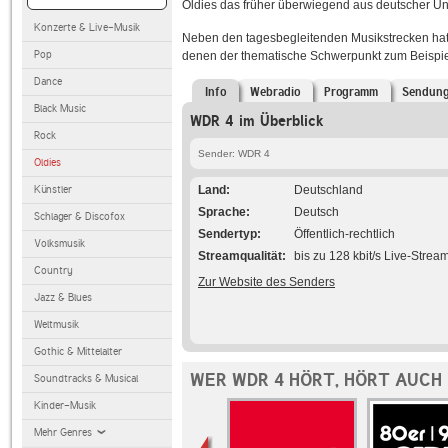
Oldies das früher überwiegend aus deutscher 
Konzerte & Live-Musik
Neben den tagesbegleitenden Musikstrecken ha
Pop
denen der thematische Schwerpunkt zum Beispiel 
Dance
Info
Webradio
Programm
Sendun
Black Music
WDR 4 im Überblick
Rock
Sender: WDR 4
Oldies
Künstler
Land
Deutschland
Sprache
Deutsch
Schlager & Discofox
Sendertyp
Öffentlich-rechtlich
Volksmusik
Streamqualität
bis zu 128 kbit/s Live-Strea
Country
Zur Website des Senders
Jazz & Blues
Weltmusik
Gothic & Mittelalter
WER WDR 4 HÖRT, HÖRT AUCH
Soundtracks & Musical
Kinder-Musik
Mehr Genres