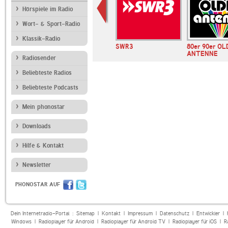
Hörspiele im Radio
Wort- & Sport-Radio
Klassik-Radio
WDR 3
SWR3
80er 90er OL
ANTENNE
Radiosender
Beliebteste Radios
Beliebteste Podcasts
Mein phonostar
Downloads
Hilfe & Kontakt
Newsletter
PHONOSTAR AUF
Dein Internetradio-Portal :
Sitemap
|
Kontakt
|
Impressum
|
Datenschutz
|
Entwickler
|
Windows
|
Radioplayer für Android
|
Radioplayer für Android TV
|
Radioplayer für iOS
|
R