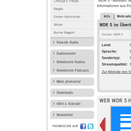
"WDR 5 - Mitreden. M
Lifestyle & Freizeit
Informationen aus Pol
Religiös
Info
Webradi
Kinder-Nachrichten
WDR 5 im Überb
Wissen
Buntes Magazin
Sender: WDR 5
Klassik-Radio
Land
Sprache
Radiosender
Sendertyp
Beliebteste Radios
Streamqualität
Beliebteste Podcasts
Zur Website des 
Mein phonostar
Downloads
WER WDR 5 
Hilfe & Kontakt
Newsletter
PHONOSTAR AUF