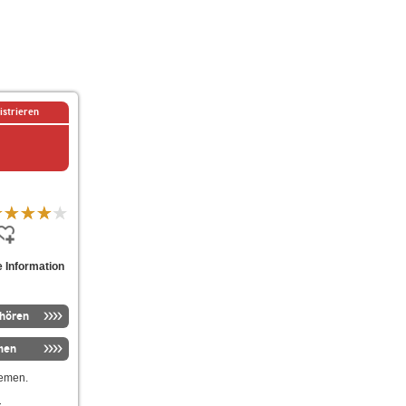
istrieren
e Information
nhören
men
hemen.