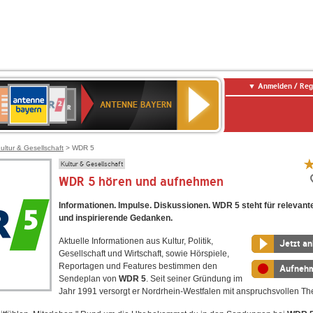
Anmelden / Reg
ANTENNE
eutschlandfunk
WDR
Deutschlandfunk
80er
SWR3
WDR
NDR
SWR
BAYERN
ANTENNE BAYERN
ltur
2
SIK
90er
4
2
Kultur
OLDIE
ANTENNE
ultur & Gesellschaft
> WDR 5
Kultur & Gesellschaft
WDR 5 hören und aufnehmen
Informationen. Impulse. Diskussionen. WDR 5 steht für relevant
und inspirierende Gedanken.
Aktuelle Informationen aus Kultur, Politik,
Jetzt a
Gesellschaft und Wirtschaft, sowie Hörspiele,
Reportagen und Features bestimmen den
Aufneh
Sendeplan von
WDR 5
. Seit seiner Gründung im
Jahr 1991 versorgt er Nordrhein-Westfalen mit anspruchsvollen T