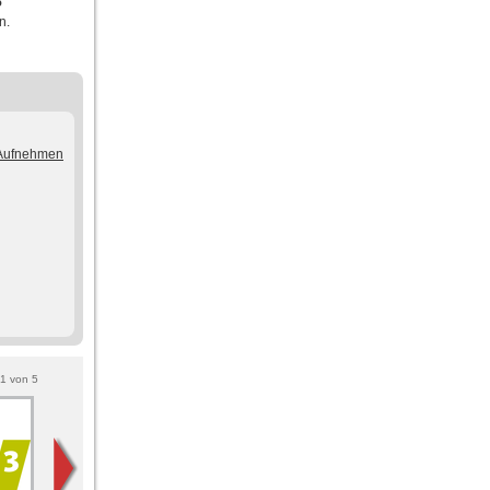
5
n.
/Aufnehmen
1
von
5