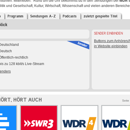
itfühlen. Miterleben." Rund um die Uhr bekommst du in den Sendungen bei
WDR 
itik und Gesellschaft, Kultur, Wirtschaft, Wissenschaft und vielen anderen Bereiche
o
Programm
Sendungen A-Z
Podcasts
zuletzt gespielte Titel
lick
SENDER EINBINDEN
Buttons zum Anhören
Deutschland
in Website einbinden
Deutsch
Öffentlich-rechtlich
bis zu 128 kbit/s Live-Stream
Senders
HÖRT, HÖRT AUCH
Seite