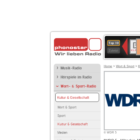
D
BR-
Top 10
Ku
KLAS
Zuletzt
Home
>
Wort & Sport
>
K
Musik-Radio
Hörspiele im Radio
Wort- & Sport-Radio
Kultur & Gesellschaft
Wort & Sport
Sport
Kultur & Gesellschaft
Medien
© WDR 5