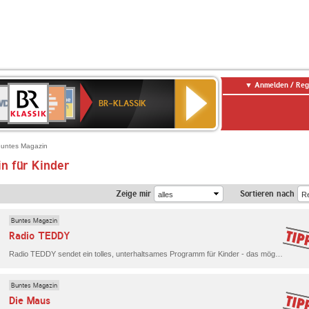
Anmelden / Reg
BR-
DR
Deutschlandfunk
3
Deutschlandfunk
80er
NDR
ANTENNE
SWR
KLASSIK
BR-KLASSIK
Kultur
90er
2
BAYERN
Kultur
OLDIE
ANTENNE
untes Magazin
n für Kinder
Zeige mir
Sortieren nach
Buntes Magazin
Radio TEDDY
Radio TEDDY sendet ein tolles, unterhaltsames Programm für Kinder - das mögen auch Mama und Papa!
Buntes Magazin
Die Maus