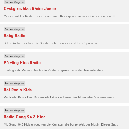
Buntes Magazin
Cesky rozhlas Rádio Junior
Cesky rozhlas Rádio Junior - das bunte Kinderprogramm des tschechischen öffentlich-rechtlichen Rundfunks.
Buntes Magazin
Baby Radio
Baby Radio - der beliebte Sender unter den kleinen Hörer Spaniens.
Buntes Magazin
Efteling Kids Radio
Efteling Kids Radio - Das bunte Kinderprogramm aus den Niederlanden.
Buntes Magazin
Rai Radio Kids
Rai Radio Kids - Dein Kinderradio! Von kindgerechter Musik über Wissenssendungen bis hin zu Elternratgebern bietet Rai Radio Kids ein abwechslungsreiches Programm.
Buntes Magazin
Radio Gong 96.3 Kids
Mit Gong 96.3 Kids entdecken die Kleinsten die bunte Welt der Musik. Dieser Stream bringt fröhliche Kinderhits, lustige Lieder und mitreißende Melodien direkt zu euch nach Hause oder unterwegs.