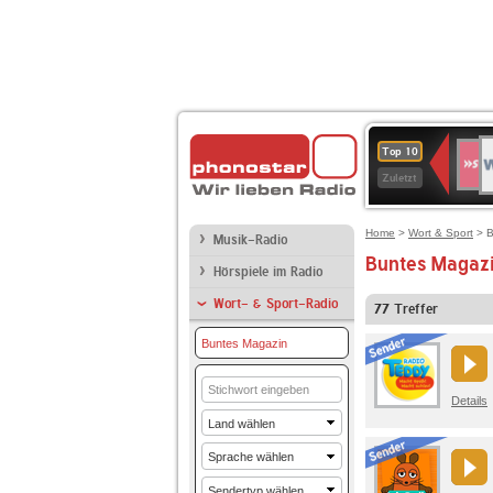
W
SWR
Top 10
4
Zuletzt
Home
>
Wort & Sport
> B
Musik-Radio
Buntes Magazi
Hörspiele im Radio
Wort- & Sport-Radio
77
Treffer
Buntes Magazin
Details