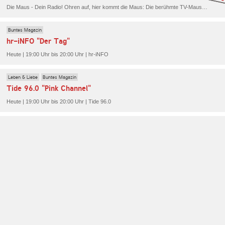
Die Maus - Dein Radio! Ohren auf, hier kommt die Maus: Die berühmte TV-Maus vom WDR sorgt bei Kindern auch im Radio mit ihren bekannten Lach- und Sachgeschichten für gute Unterhaltung.
Buntes Magazin
hr-iNFO "Der Tag"
Heute | 19:00 Uhr bis 20:00 Uhr | hr-iNFO
Leben & Liebe
Buntes Magazin
Tide 96.0 "Pink Channel"
Heute | 19:00 Uhr bis 20:00 Uhr | Tide 96.0