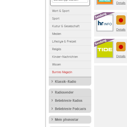
Details
Wort & Sport
Sport
Kultur & Gesellschaft
Details
Medien
Lifestyle & Freizeit
Religiös
Details
Kinder-Nachrichten
Wissen
Buntes Magazin
Klassik-Radio
Radiosender
Beliebteste Radios
Beliebteste Podcasts
Mein phonostar