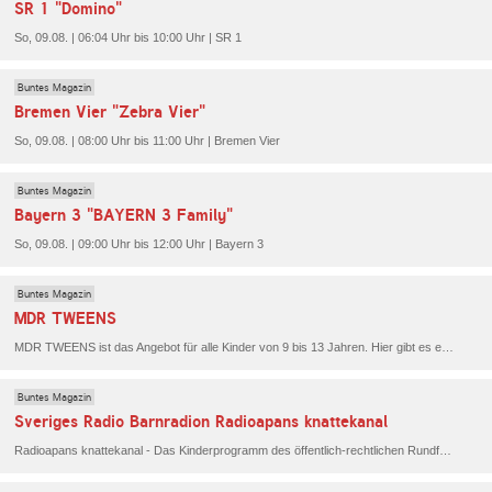
SR 1 "Domino"
So, 09.08. | 06:04 Uhr bis 10:00 Uhr | SR 1
Buntes Magazin
Bremen Vier "Zebra Vier"
So, 09.08. | 08:00 Uhr bis 11:00 Uhr | Bremen Vier
Buntes Magazin
Bayern 3 "BAYERN 3 Family"
So, 09.08. | 09:00 Uhr bis 12:00 Uhr | Bayern 3
Buntes Magazin
MDR TWEENS
MDR TWEENS ist das Angebot für alle Kinder von 9 bis 13 Jahren. Hier gibt es ein tolles, kindgerechtes Programm - Von Musik über Hobbies bis hin zu Wissensfragen und Vermittlung von Medienkompetenz ist bei MDR TWEENS alles dabei!
Buntes Magazin
Sveriges Radio Barnradion Radioapans knattekanal
Radioapans knattekanal - Das Kinderprogramm des öffentlich-rechtlichen Rundfunks in Schweden.