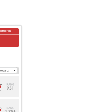
istrieren
RANG
931
RANG
1.756