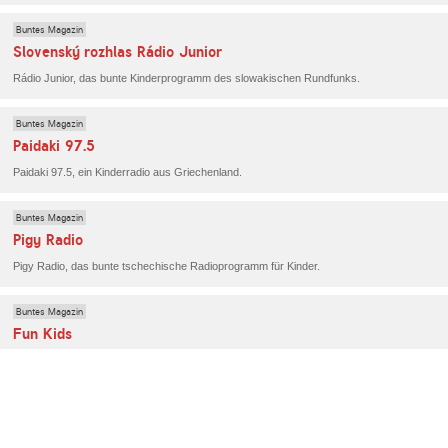
Buntes Magazin
Slovenský rozhlas Rádio Junior
Rádio Junior, das bunte Kinderprogramm des slowakischen Rundfunks.
Buntes Magazin
Paidaki 97.5
Paidaki 97.5, ein Kinderradio aus Griechenland.
Buntes Magazin
Pigy Radio
Pigy Radio, das bunte tschechische Radioprogramm für Kinder.
Buntes Magazin
Fun Kids
Englands Radioprogramm für die kleinen Hörer.
Buntes Magazin
Pequeradio