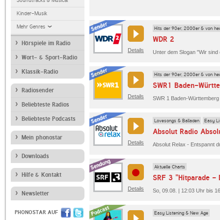
Soundtracks & Musical
Kinder-Musik
Mehr Genres
Hits der 90er, 2000er & von he
WDR 2
Hörspiele im Radio
Details
Wort- & Sport-Radio
Klassik-Radio
Hits der 90er, 2000er & von he
SWR1 Baden-Württ
Radiosender
Details
Beliebteste Radios
Beliebteste Podcasts
Lovesongs & Balladen
Easy L
Absolut Radio Absol
Mein phonostar
Details
Absolut Relax - Entspannt d
Downloads
Aktuelle Charts
Hilfe & Kontakt
SRF 3 "Hitparade - 
Details
So, 09.08. | 12:03 Uhr bis 1
Newsletter
PHONOSTAR AUF
Easy Listening & New Age