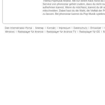
Thema Popmusik findest. Mit nur einem Klick hörst du d
Service von phonostar gehört zudem, dass du nicht n
aufnehmen kannst. Wenn du möchtest, kannst du dir a
mitschneiden. Dabei hast du die Wahl, die Vielfalt der
zu lassen. Bei phonostar kannst du Pop-Musik spielend
Dein Internetradio-Portal :
Sitemap
|
Kontakt
|
Impressum
|
Datenschutz
|
Entwickler
|
Windows
|
Radioplayer für Android
|
Radioplayer für Android TV
|
Radioplayer für iOS
|
R