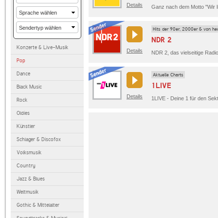
Details
Hits der 90er, 2000er & von he
NDR 2
Konzerte & Live-Musik
Details
Pop
Dance
Aktuelle Charts
1LIVE
Black Music
Details
1LIVE - Deine 1 für den Sekt
Rock
Oldies
Künstler
Schlager & Discofox
Volksmusik
Country
Jazz & Blues
Weltmusik
Gothic & Mittelalter