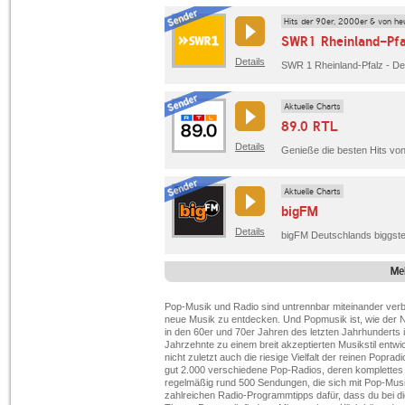
Hits der 90er, 2000er & von he
SWR1 Rheinland-Pfa
Details
Aktuelle Charts
89.0 RTL
Details
Genieße die besten Hits von
Aktuelle Charts
bigFM
Details
Me
Pop-Musik und Radio sind untrennbar miteinander verb
neue Musik zu entdecken. Und Popmusik ist, wie der 
in den 60er und 70er Jahren des letzten Jahrhunderts 
Jahrzehnte zu einem breit akzeptierten Musikstil entwi
nicht zuletzt auch die riesige Vielfalt der reinen Popra
gut 2.000 verschiedene Pop-Radios, deren komplette
regelmäßig rund 500 Sendungen, die sich mit Pop-Musik
zahlreichen Radio-Programmtipps dafür, dass du bei 