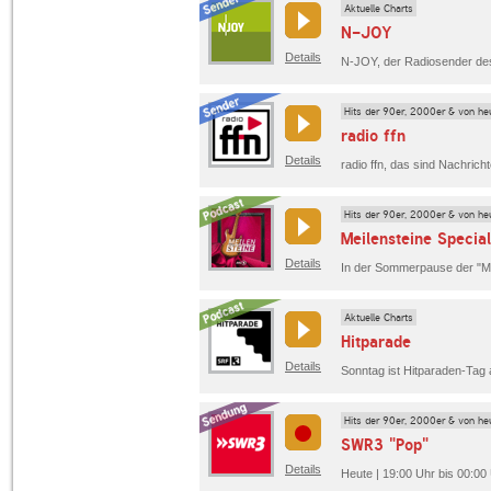
Aktuelle Charts
N-JOY
Details
Hits der 90er, 2000er & von he
radio ffn
Details
Hits der 90er, 2000er & von he
Meilensteine Specia
Details
Aktuelle Charts
Hitparade
Details
Hits der 90er, 2000er & von he
SWR3 "Pop"
Details
Heute | 19:00 Uhr bis 00:0