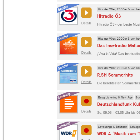
Hits der 90er, 2000er & von he
Hitradio Ö3
Details
Hits der 90er, 2000er & von he
Das Inselradio Mallo
Details
Hits der 90er, 2000er & von he
R.SH Sommerhits
Details
Die beliebtesten Sommerhit
Easy Listening & New Age
Bun
Deutschlandfunk Kul
Details
So, 09.08. | 03:05 Uhr bis 0
Lovesongs & Balladen
Schlage
WDR 4 "Musik zum 