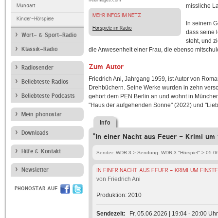
freeimages.com
Mundart
missliche L
MEHR INFOS IM NETZ
Kinder-Hörspiele
In seinem G
Hörspiele im Radio
dass seine 
Wort- & Sport-Radio
steht, und 
Klassik-Radio
die Anwesenheit einer Frau, die ebenso mitschul
Zum Autor
Radiosender
Friedrich Ani, Jahrgang 1959, ist Autor von Rom
Beliebteste Radios
Drehbüchern. Seine Werke wurden in zehn versc
Beliebteste Podcasts
gehört dem PEN Berlin an und wohnt in München
"Haus der aufgehenden Sonne" (2022) und "Liebe
Mein phonostar
Info
Downloads
"In einer Nacht aus Feuer - Krimi um 
Hilfe & Kontakt
Sender: WDR 3
>
Sendung: WDR 3 "Hörspiel"
> 05.06
Newsletter
IN EINER NACHT AUS FEUER - KRIMI UM FINS
von Friedrich Ani
PHONOSTAR AUF
Produktion: 2010
Sendezeit
Fr, 05.06.2026 | 19:04 - 20:00 Uhr