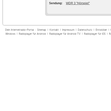
Sendung
WDR 3 "Hörspiel"
Dein Internetradio-Portal :
Sitemap
|
Kontakt
|
Impressum
|
Datenschutz
|
Entwickler
|
Windows
|
Radioplayer für Android
|
Radioplayer für Android TV
|
Radioplayer für iOS
|
R