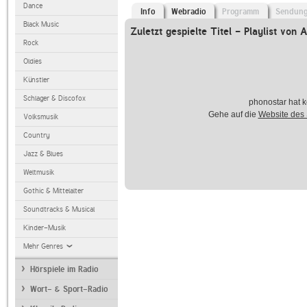
Dance
Info
Webradio
Programm
Sendun
Black Music
Zuletzt gespielte Titel - Playlist von
Rock
Oldies
Künstler
Schlager & Discofox
phonostar hat k
Gehe auf die
Website des
Volksmusik
Country
Jazz & Blues
Weltmusik
Gothic & Mittelalter
Soundtracks & Musical
Kinder-Musik
Mehr Genres
Hörspiele im Radio
Wort- & Sport-Radio