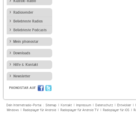
Klassik-Radio
Radiosender
Beliebteste Radios
Beliebteste Podcasts
Mein phonostar
Downloads
Hilfe & Kontakt
Newsletter
PHONOSTAR AUF
Dein Internetradio-Portal :
Sitemap
|
Kontakt
|
Impressum
|
Datenschutz
|
Entwickler
|
Windows
|
Radioplayer für Android
|
Radioplayer für Android TV
|
Radioplayer für iOS
|
R