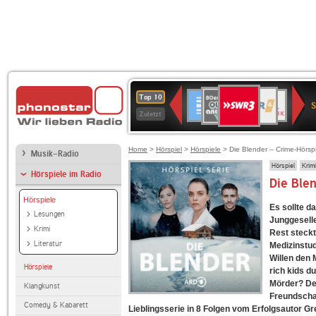
SWR3
80er
WDR
Deutschlandfunk
NDR
BR-
SWR
Top 10
90er
4
2
KLASSIK
Kultur
Zuletzt
OLDIE
ANTENNE
Home
>
Hörspiel
>
Hörspiele
> Die Blender – Crime-Hörspi
Musik-Radio
Hörspiel
Krimi
Hörspiele im Radio
Die Ble
Hörspiele
Es sollte d
Lesungen
Junggeselle
Krimi
Rest steckt
Literatur
Medizinstud
Willen den 
Hörspiele
rich kids d
Mörder? De
Klangkunst
Freundschaf
Comedy & Kabarett
Lieblingsserie in 8 Folgen vom Erfolgsautor G