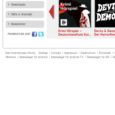
Downloads
Hilfe & Kontakt
Newsletter
LL
Krimi Hörspiel -
Devils & Dem
PHONOSTAR AUF
CE
Deutschlandfunk Kul…
Der Horrorfi
Dein Internetradio-Portal :
Sitemap
|
Kontakt
|
Impressum
|
Datenschutz
|
Entwickler
|
Windows
|
Radioplayer für Android
|
Radioplayer für Android TV
|
Radioplayer für iOS
|
R