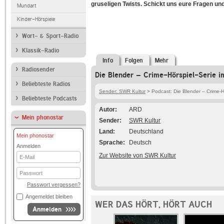
gruseligen Twists. Schickt uns eure Fragen u
Mundart
Kinder-Hörspiele
Wort- & Sport-Radio
Klassik-Radio
Info
Folgen
Mehr
Radiosender
Die Blender – Crime-Hörspiel-Serie i
Beliebteste Radios
Sender: SWR Kultur
> Podcast: Die Blender – Crime-H
Beliebteste Podcasts
Autor
ARD
Mein phonostar
Sender
SWR Kultur
Land
Deutschland
Mein phonostar
Sprache
Deutsch
Anmelden
E-
Zur Website von SWR Kultur
Mail
Passwort
Passwort vergessen?
Angemeldet bleiben
WER DAS HÖRT, HÖRT AUCH
Anmelden