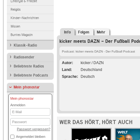
Lifestyle & Freizeit
Religiös
Kinder-Nachrichten
Wissen
Info
Folgen
Mehr
Buntes Magazin
kicker meets DAZN - Der Fußball Podc
Klassik-Radio
Podcast: kicker meets DAZN - Der Fußball Podcast
Radiosender
Autor
kicker / DAZN
Beliebteste Radios
Land
Deutschland
Beliebteste Podcasts
Sprache
Deutsch
Mein phonostar
Mein phonostar
Anmelden
E-
Mail
Passwort
WER DAS HÖRT, HÖRT AUCH
Passwort vergessen?
Angemeldet bleiben