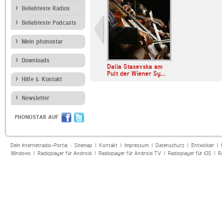
Beliebteste Radios
Beliebteste Podcasts
Mein phonostar
Downloads
Dalia Stasevska am
Pult der Wiener Sy…
Hilfe & Kontakt
Newsletter
PHONOSTAR AUF
Dein Internetradio-Portal :
Sitemap
|
Kontakt
|
Impressum
|
Datenschutz
|
Entwickler
|
Windows
|
Radioplayer für Android
|
Radioplayer für Android TV
|
Radioplayer für iOS
|
R