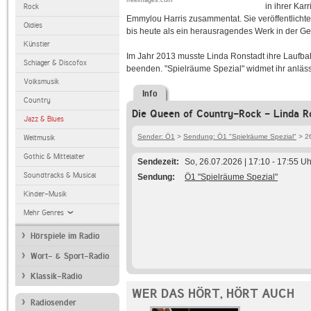
freeimages.com
in ihrer Kar
Rock
Emmylou Harris zusammentat. Sie veröffentlicht
Oldies
bis heute als ein herausragendes Werk in der G
Künstler
Im Jahr 2013 musste Linda Ronstadt ihre Laufba
Schlager & Discofox
beenden. "Spielräume Spezial" widmet ihr anläss
Volksmusik
Info
Country
Die Queen of Country-Rock - Linda Ro
Jazz & Blues
Sender: Ö1
>
Sendung: Ö1 "Spielräume Spezial"
> 26
Weltmusik
Gothic & Mittelalter
Sendezeit
So, 26.07.2026 | 17:10 - 17:55 Uh
Soundtracks & Musical
Sendung
Ö1 "Spielräume Spezial"
Kinder-Musik
Mehr Genres
Hörspiele im Radio
Wort- & Sport-Radio
Klassik-Radio
WER DAS HÖRT, HÖRT AUCH
Radiosender