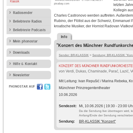
"Mittwochskonzerten" © Ron Pacheco /
Klassik
pixabay.com
letzten Jahr
Kollegin au
Radiosender
Charles Castronovo werden auftreten. Außerdem 
Rubino, der Flötist aus der Schweiz, Emmanuel 
Beliebteste Radios
kroatische Musiker, der Hornist Radovan Vlatkovi
Beliebteste Podcasts
Info
Mein phonostar
"Konzert des Münchner Rundfunkorches
Downloads
Sender: BR-KLASSIK
>
Sendung: BR-KLASSIK "Konz
Hilfe & Kontakt
KONZERT DES MÜNCHNER RUNDFUNKORCHESTE
von Verdi, Dukas, Chaminade, Parać, Lazić, V
Newsletter
Mit Leitung: Ivan Repušić / Marina Rebeka, 
PHONOSTAR AUF
Münchner Prinzregententheater
10.06.2026
Sendezeit
Mi, 10.06.2026 | 19:30 - 23:00 Uh
Da die Sendung live übertragen wird, 
Anfang/Ende der Sendung verschiebe
Sendung
BR-KLASSIK "Konzert"