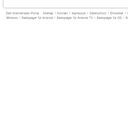
Dein Internetradio-Portal :
Sitemap
|
Kontakt
|
Impressum
|
Datenschutz
|
Entwickler
|
Windows
|
Radioplayer für Android
|
Radioplayer für Android TV
|
Radioplayer für iOS
|
R