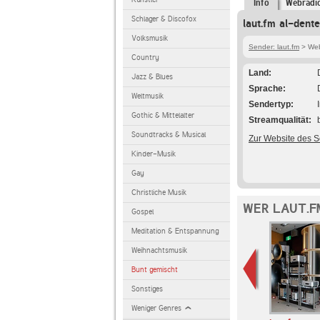
Info
Webradi
Schlager & Discofox
laut.fm al-dent
Volksmusik
Sender: laut.fm
> Webr
Country
Land
Jazz & Blues
Sprache
Weltmusik
Sendertyp
Gothic & Mittelalter
Streamqualität
Soundtracks & Musical
Zur Website des 
Kinder-Musik
Gay
Christliche Musik
WER LAUT.F
Gospel
Meditation & Entspannung
Weihnachtsmusik
Bunt gemischt
Sonstiges
Weniger Genres