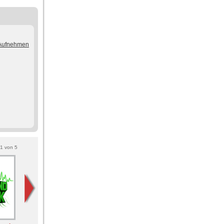
/Aufnehmen
1
von
5