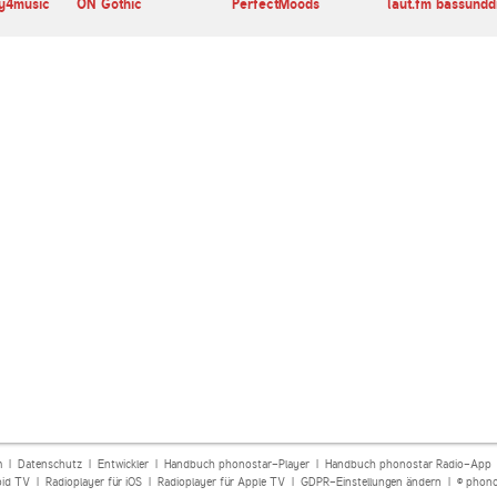
zy4music
ON Gothic
PerfectMoods
laut.fm bassundd
m
|
Datenschutz
|
Entwickler
|
Handbuch phonostar-Player
|
Handbuch phonostar Radio-App
oid TV
|
Radioplayer für iOS
|
Radioplayer für Apple TV
|
GDPR-Einstellungen ändern
| © phono