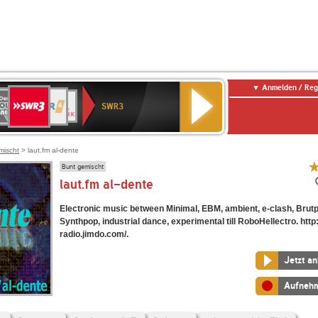
Anmelden / Reg
SWR3
0er
WDR
chlandfunk
NDR
BR-
SWR
SWR3
0er
4
2
KLASSIK
Kultur
LDIE
NTENNE
mischt
> laut.fm al-dente
Bunt gemischt
laut.fm al-dente
Electronic music between Minimal, EBM, ambient, e-clash, Brut
Synthpop, industrial dance, experimental till RoboHellectro. http:
radio.jimdo.com/.
Jetzt a
Aufneh