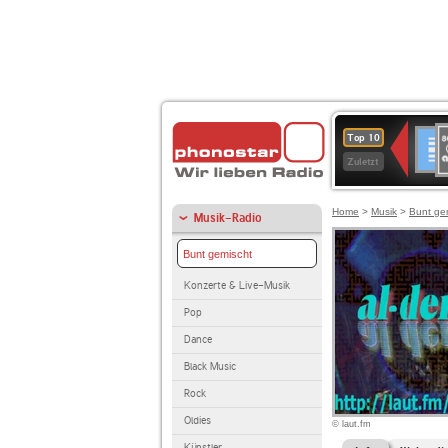
8
Deuts
Top 10
9
Zuletzt
O
A
Home
>
Musik
>
Bunt ge
Musik-Radio
Bunt gemischt
Konzerte & Live-Musik
Pop
Dance
Black Music
Rock
Oldies
© laut.fm
Künstler