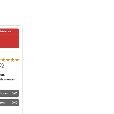
istrieren
pop,
//al-dente-
nhören
men