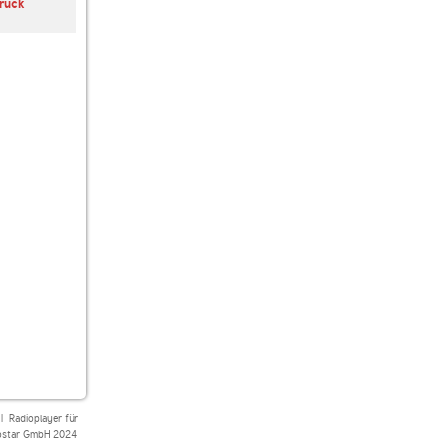
ruck
laut.fm underground-
Classic 21
EBM-Radio.com
musik
Underground
|
Radioplayer für
star GmbH 2024