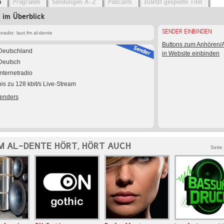
o
Programm
Sendungen A-Z
Podcasts
zuletzt gespielte Titel
e im Überblick
SENDER EINBINDEN
adio: laut.fm al-dente
Buttons zum Anhören
Deutschland
in Website einbinden
Deutsch
Internetradio
bis zu 128 kbit/s Live-Stream
Senders
M AL-DENTE HÖRT, HÖRT AUCH
Seite