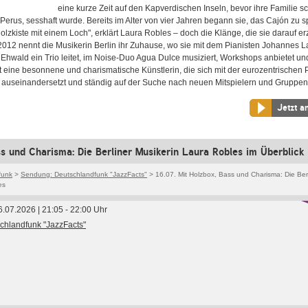
eine kurze Zeit auf den Kapverdischen Inseln, bevor ihre Familie sc
Perus, sesshaft wurde. Bereits im Alter von vier Jahren begann sie, das Cajón zu sp
lzkiste mit einem Loch", erklärt Laura Robles – doch die Klänge, die sie darauf er
2012 nennt die Musikerin Berlin ihr Zuhause, wo sie mit dem Pianisten Johannes 
Ehwald ein Trio leitet, im Noise-Duo Agua Dulce musiziert, Workshops anbietet un
st eine besonnene und charismatische Künstlerin, die sich mit der eurozentrischen 
ch auseinandersetzt und ständig auf der Suche nach neuen Mitspielern und Gruppen 
Jetzt a
ss und Charisma: Die Berliner Musikerin Laura Robles im Überblick
funk
>
Sendung: Deutschlandfunk "JazzFacts"
> 16.07. Mit Holzbox, Bass und Charisma: Die Berl
es
6.07.2026 | 21:05 - 22:00 Uhr
chlandfunk "JazzFacts"