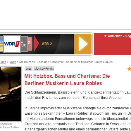
Anmelden / Reg
WDR
NTENNE
SWR
chlandfunk
Deutschlandfunk
80er
SWR3
WDR
BR-
NDR
2
WDR 2
AYERN
Kultur
r
90er
4
KLASSIK
2
OLDIE
ANTENNE
Blues
>
Jazz
> Mit Holzbox, Bass und Charisma: Die Berliner Musikerin Laura Robles
Jazz
Musiker-Porträt
Mit Holzbox, Bass und Charisma: Die
Berliner Musikerin Laura Robles
Die Schlagzeugerin, Bassspielerin und Klangexperimentatorin Lau
macht den Rhythmus zum zentralen Element all ihrer Arbeiten.
In Berlins improvisierter Musikszene erlangte sie durch zahlreiche 
Ensembles Bekanntheit – Laura Robles ist sowohl im Trio, un im D
mit vielen anderen Formationen unterwegs, und sie überschreitet d
Grenzen der afro-peruanischen Tradition. Geboren in Swasiland al
sionistin,
rin Laura Robles
einer argentinischen Mutter und eines peruanischen Vaters, lebte 