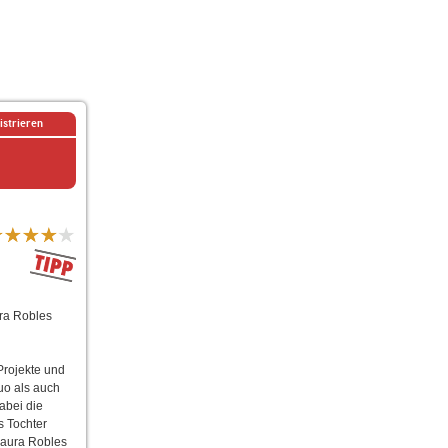
istrieren
ra Robles
Projekte und
uo als auch
abei die
s Tochter
Laura Robles