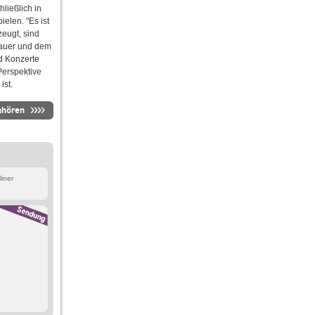
hließlich in
ielen. "Es ist
zeugt, sind
Lauer und dem
d Konzerte
Perspektive
ist.
nhören
iner