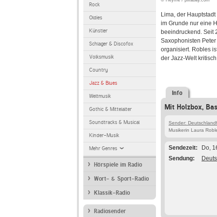
© Heyme / pixabay.com
Rock
Lima, der Hauptstadt 
Oldies
im Grunde nur eine Ho
Künstler
beeindruckend. Seit 
Saxophonisten Peter 
Schlager & Discofox
organisiert. Robles i
Volksmusik
der Jazz-Welt kritis
Country
Jazz & Blues
Info
Weltmusik
Mit Holzbox, Ba
Gothic & Mittelalter
Soundtracks & Musical
Sender: Deutschland
Musikerin Laura Robl
Kinder-Musik
Sendezeit
Do, 1
Mehr Genres
Sendung
Deuts
Hörspiele im Radio
Wort- & Sport-Radio
Klassik-Radio
Radiosender