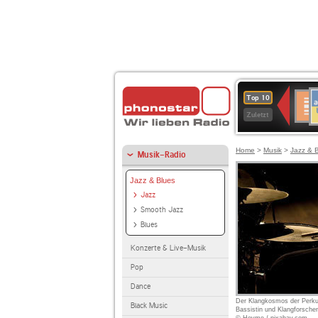
A
Deuts
Top 10
B
Kultu
Zuletzt
Home
>
Musik
>
Jazz & 
Musik-Radio
Jazz & Blues
Jazz
Smooth Jazz
Blues
Konzerte & Live-Musik
Pop
Dance
Der Klangkosmos der Perkus
Black Music
Bassistin und Klangforsche