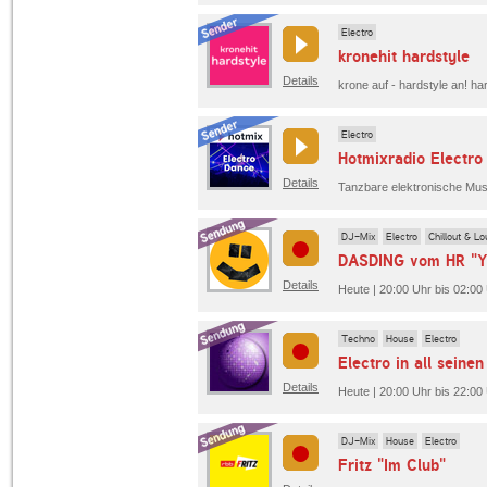
Electro
kronehit hardstyle
Details
krone auf - hardstyle an! ha
Electro
Hotmixradio Electro
Details
DJ-Mix
Electro
Chillout & L
Details
Heute | 20:00 Uhr bis 02:
Techno
House
Electro
Electro in all seine
Details
Heute | 20:00 Uhr bis 22:00
DJ-Mix
House
Electro
Fritz "Im Club"