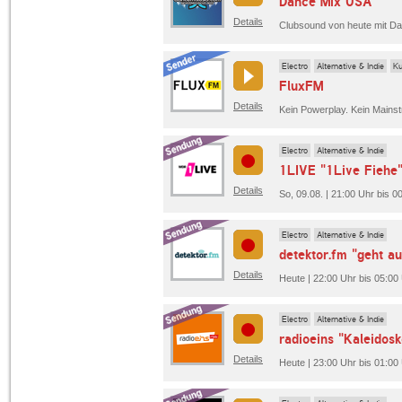
Dance Mix USA
Details
Clubsound von heute mit D
Electro
Alternative & Indie
Ku
FluxFM
Details
Electro
Alternative & Indie
1LIVE "1Live Fiehe
Details
So, 09.08. | 21:00 Uhr bis 0
Electro
Alternative & Indie
detektor.fm "geht au
Details
Heute | 22:00 Uhr bis 05:00 
Electro
Alternative & Indie
radioeins "Kaleidos
Details
Heute | 23:00 Uhr bis 01:00 