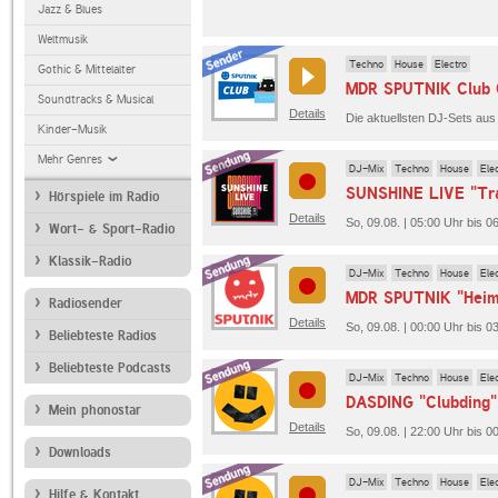
Jazz & Blues
Weltmusik
Techno
House
Electro
Gothic & Mittelalter
MDR SPUTNIK Club 
Soundtracks & Musical
Details
Die aktuellsten DJ-Sets au
Kinder-Musik
Mehr Genres
DJ-Mix
Techno
House
Ele
SUNSHINE LIVE "Tra
Hörspiele im Radio
Details
So, 09.08. | 05:00 Uhr bis
Wort- & Sport-Radio
Klassik-Radio
DJ-Mix
Techno
House
Ele
MDR SPUTNIK "Heim
Radiosender
Details
So, 09.08. | 00:00 Uhr bis
Beliebteste Radios
Beliebteste Podcasts
DJ-Mix
Techno
House
Ele
DASDING "Clubding"
Mein phonostar
Details
So, 09.08. | 22:00 Uhr bis 
Downloads
DJ-Mix
Techno
House
Ele
Hilfe & Kontakt