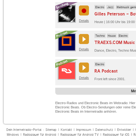
Electro
Jazz
Weltmusik gemi
Details
Heute | 16:00 Uhr bis 19:00
Techno
House
Electro
TRAEXS.COM Music 
Details
Electro
RA Podcast
Details
Front left since 2001.
Me
Electro-Radios und Electronic Beats im Webradio: Hier 
Electronic Beats. Ob Electro-Sendungen oder reine Elec
Electronic Beats im Internetradio anhören.
Dein Internetradio-Portal :
Sitemap
|
Kontakt
|
Impressum
|
Datenschutz
|
Entwickler
|
Windows
|
Radioplayer für Android
|
Radioplayer für Android TV
|
Radioplayer für iOS
|
R