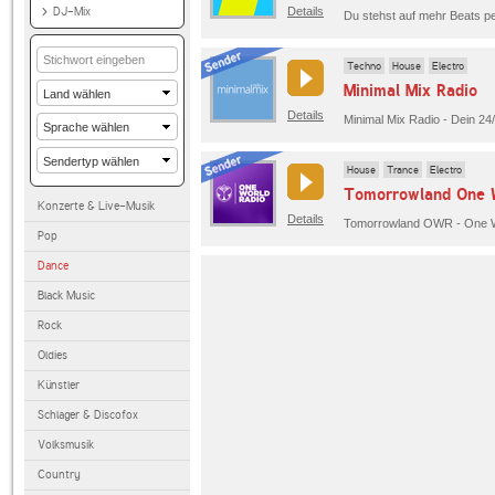
DJ-Mix
Details
Techno
House
Electro
Minimal Mix Radio
Details
House
Trance
Electro
Tomorrowland One W
Konzerte & Live-Musik
Details
Tomorrowland OWR - One Wo
Pop
Dance
Black Music
Rock
Oldies
Künstler
Schlager & Discofox
Volksmusik
Country