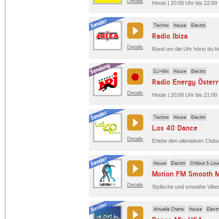
Details
Heute | 20:00 Uhr bis 22:00 
Techno
House
Electro
Radio Ibiza
Details
DJ-Mix
House
Electro
Details
Heute | 20:00 Uhr bis 21:00
Techno
House
Electro
Los 40 Dance
Details
House
Electro
Chillout & Lo
Motion FM Smooth M
Details
Stylische und smoothe Vibes
Aktuelle Charts
House
Electr