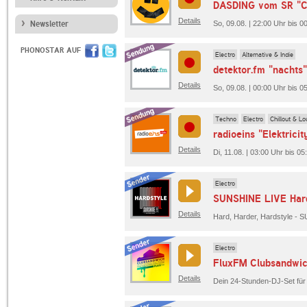
DASDING vom SR "C
Details
Newsletter
So, 09.08. | 22:00 Uhr bis
PHONOSTAR AUF
Electro
Alternative & Indie
detektor.fm "nachts"
Details
So, 09.08. | 00:00 Uhr bis 0
Techno
Electro
Chillout & L
radioeins "Elektricit
Details
Di, 11.08. | 03:00 Uhr bis 05
Electro
SUNSHINE LIVE Hard
Details
Electro
FluxFM Clubsandwi
Details