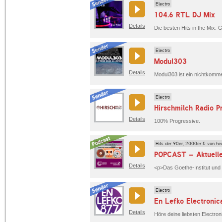
Electro
104.6 RTL DJ Mix
Details
Electro
Modul303
Details
Electro
Hirschmilch Radio P
Details
100% Progressive.
Hits der 90er, 2000er & von he
POPCAST – Aktuelle
Details
Electro
En Lefko Electronic
Details