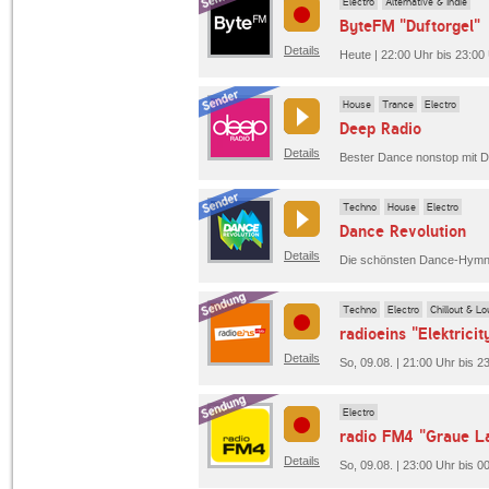
Electro
Alternative & Indie
ByteFM "Duftorgel"
Details
Heute | 22:00 Uhr bis 23:00
House
Trance
Electro
Deep Radio
Details
Bester Dance nonstop mit D
Techno
House
Electro
Dance Revolution
Details
Techno
Electro
Chillout & L
radioeins "Elektricit
Details
So, 09.08. | 21:00 Uhr bis 2
Electro
radio FM4 "Graue L
Details
So, 09.08. | 23:00 Uhr bis 0