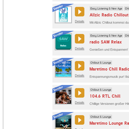
Easy Listening & New Age
Chi
Allzic Radio Chillout
Details
Easy Listening & New Age
Chi
radio SAW Relax
Details
Chillout & Lounge
Maretimo Chill Radi
Details
Chillout & Lounge
104.6 RTL Chill
Details
Chillout & Lounge
Maretimo Lounge Ra