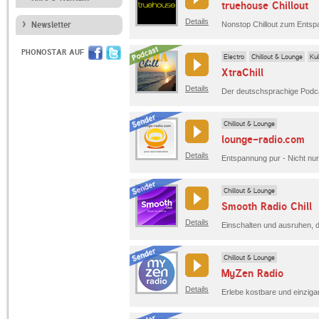
truehouse Chillout
Details
Newsletter
Nonstop Chillout zum Ents
PHONOSTAR AUF
Electro
Chillout & Lounge
Kul
XtraChill
Details
Chillout & Lounge
lounge-radio.com
Details
Entspannung pur - Nicht nur
Chillout & Lounge
Smooth Radio Chill
Details
Chillout & Lounge
MyZen Radio
Details