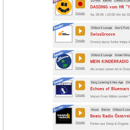
DJ-Mix
Electro
Chillout & L
Details
Sa, 08.08. | 20:00 Uhr bis
Chillout & Lounge
Soul & Funk
SwissGroove
Details
Groovy-jazzy-funky-trippy l
Chillout & Lounge
Kinder-Hörsp
MEIN KINDERRADIO
Details
Easy Listening & New Age
Chi
Echoes of Bluemars
Details
House
Electro
Chillout & Lo
Beats Radio Österre
Details