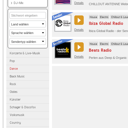
DJ-Mix
Details
House
Electro
Chillout & Lo
Ibiza Global Radio
Details
House
Electro
Chillout & Lo
Beats Radio
Konzerte & Live-Musik
Details
Pop
Dance
Black Music
Rock
Oldies
Künstler
Schlager & Discofox
Volksmusik
Country