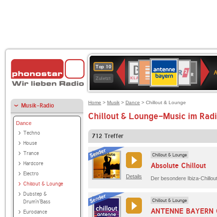
ANTENNE
Deutschlandfunk
WDR
BR-
Deutschlandfunk
80er
SWR3
WDR
NDR
SWR
Top 10
BAYERN
Kultur
2
KLASSIK
90er
4
2
Kultur
Zuletzt
OLDIE
ANTENNE
Home
>
Musik
>
Dance
> Chillout & Lounge
Musik-Radio
Chillout & Lounge-Music im Rad
Dance
Techno
712
Treffer
House
Trance
Chillout & Lounge
Hardcore
Absolute Chillout
Electro
Details
Chillout & Lounge
Dubstep &
Chillout & Lounge
Drum'n'Bass
ANTENNE BAYERN 
Eurodance