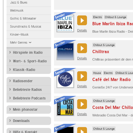
Jazz & Blues
Weltmusik
Electro
Chillout & Lounge
Gothic & Mittelalter
Blue Marlin Ibiza Ra
Soundtracks & Musical
Details
Kinder-Musik
Mehr Genres
Chillout & Lounge
Chilltrax
Hörspiele im Radio
Details
Chilltrax präsentiert dir de
Wort- & Sport-Radio
Klassik-Radio
House
Electro
Chillout & Lo
Café del Mar Radio
Radiosender
Details
Beliebteste Radios
Beliebteste Podcasts
Chillout & Lounge
Costa Del Mar Chillo
Mein phonostar
Details
Webradio Costa Del Mar - das
Downloads
Chillout & Lounge
Hilfe & Kontakt