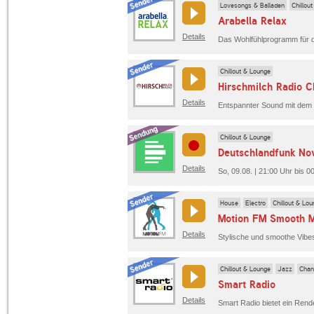
Lovesongs & Balladen
Chillou
Arabella Relax
Details
Chillout & Lounge
Hirschmilch Radio Ch
Details
Entspannter Sound mit dem 
Chillout & Lounge
Deutschlandfunk No
Details
So, 09.08. | 21:00 Uhr bis 
House
Electro
Chillout & Lo
Motion FM Smooth M
Details
Stylische und smoothe Vibes
Chillout & Lounge
Jazz
Chan
Smart Radio
Details