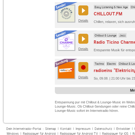
Easy Listening & New Age
Chi
CHILLOUT.FM
Details
Chillout & Lounge
Jazz
Radio Ticino Charm
Details
Entspannte Musik für entspa
Techno
Electro
Chillout & L
radioeins "Elektricit
Details
So, 09.08. | 21:00 Uhr bis 2
Me
Entspannung pur mit Chillout & Lounge-Music im Webrad
Lounge-Music. Ob Chillout-Sendungen oder reine Chillou
Lounge-Music sofort im Internetradio hören.
Dein Internetradio-Portal :
Sitemap
|
Kontakt
|
Impressum
|
Datenschutz
|
Entwickler
|
Windows
|
Radioplayer für Android
|
Radioplayer für Android TV
|
Radioplayer für iOS
|
R