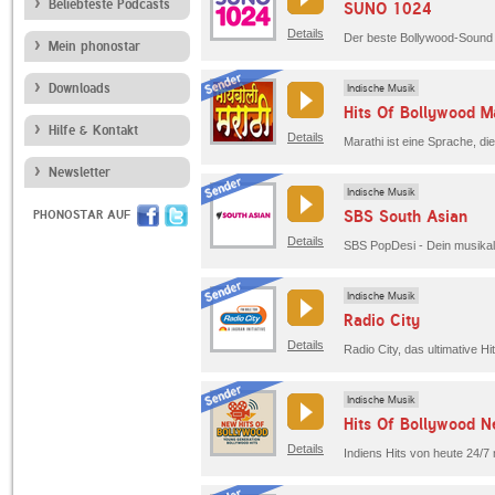
Beliebteste Podcasts
SUNO 1024
Details
Mein phonostar
Downloads
Indische Musik
Hits Of Bollywood M
Hilfe & Kontakt
Details
Newsletter
Indische Musik
SBS South Asian
PHONOSTAR AUF
Details
SBS PopDesi - Dein musikali
Indische Musik
Radio City
Details
Radio City, das ultimative H
Indische Musik
Hits Of Bollywood 
Details
Indiens Hits von heute 24/7