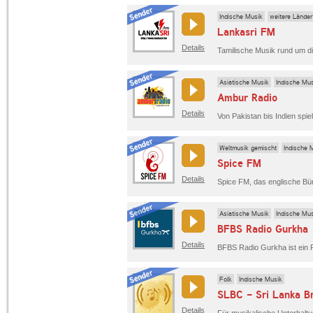
Indische Musik
weitere Länder
Lankasri FM
Details
Tamilische Musik rund um di
Asiatische Musik
Indische Mu
Ambur Radio
Details
Von Pakistan bis Indien spi
Weltmusik gemischt
Indische 
Spice FM
Details
Asiatische Musik
Indische Mu
BFBS Radio Gurkha
Details
Folk
Indische Musik
SLBC - Sri Lanka B
Details