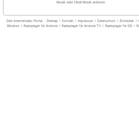
Musik oder Hindi Musik anhören.
Dein Internetradio-Portal :
Sitemap
|
Kontakt
|
Impressum
|
Datenschutz
|
Entwickler
|
Windows
|
Radioplayer für Android
|
Radioplayer für Android TV
|
Radioplayer für iOS
|
R