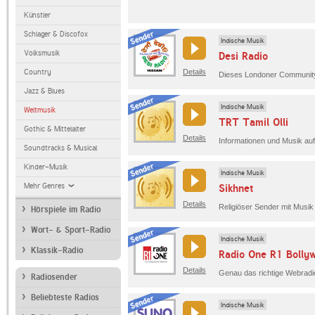
Künstler
Schlager & Discofox
Indische Musik
Volksmusik
Desi Radio
Country
Details
Jazz & Blues
Indische Musik
Weltmusik
TRT Tamil Olli
Gothic & Mittelalter
Details
Soundtracks & Musical
Kinder-Musik
Indische Musik
Mehr Genres
Sikhnet
Details
Religiöser Sender mit Musik 
Hörspiele im Radio
Wort- & Sport-Radio
Indische Musik
Klassik-Radio
Radio One R1 Bolly
Details
Radiosender
Beliebteste Radios
Indische Musik