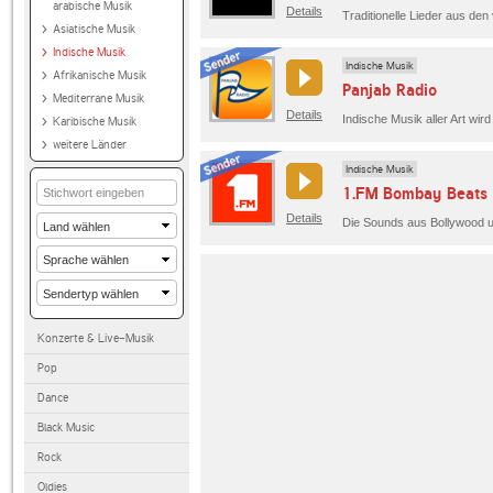
arabische Musik
Details
Asiatische Musik
Indische Musik
Indische Musik
Afrikanische Musik
Panjab Radio
Mediterrane Musik
Details
Indische Musik aller Art wird
Karibische Musik
weitere Länder
Indische Musik
1.FM Bombay Beats 
Details
Die Sounds aus Bollywood u
Konzerte & Live-Musik
Pop
Dance
Black Music
Rock
Oldies