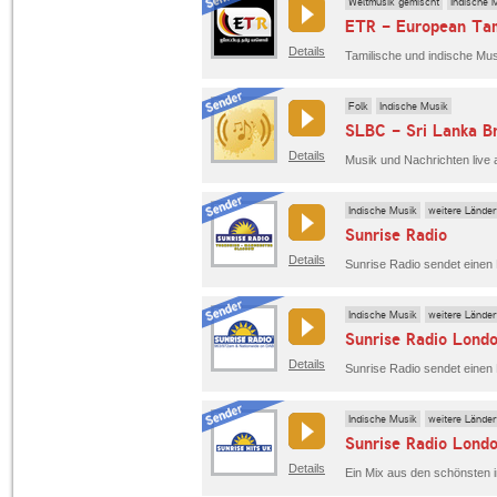
Weltmusik gemischt
Indische 
ETR - European Tam
Details
Tamilische und indische Mus
Folk
Indische Musik
SLBC - Sri Lanka Br
Details
Indische Musik
weitere Länder
Sunrise Radio
Details
Indische Musik
weitere Länder
Sunrise Radio Lond
Details
Indische Musik
weitere Länder
Sunrise Radio Londo
Details
Ein Mix aus den schönsten i