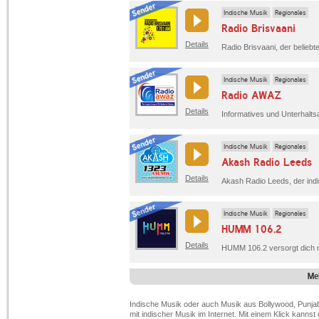
Indische Musik
Regionales
Radio Brisvaani
Details
Radio Brisvaani, der belieb
Indische Musik
Regionales
Radio AWAZ
Details
Informatives und Unterhalts
Indische Musik
Regionales
Akash Radio Leeds
Details
Akash Radio Leeds, der ind
Indische Musik
Regionales
HUMM 106.2
Details
Me
Indische Musik oder auch Musik aus Bollywood, Punjab
mit indischer Musik im Internet. Mit einem Klick kannst