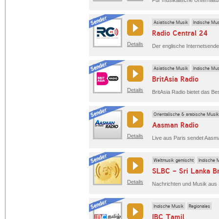
Asiatische Musik
Indische Mu
Radio Central 24
Details
Asiatische Musik
Indische Mu
BritAsia Radio
Details
Orientalische & arabische Musik
Aasman Radio
Details
Weltmusik gemischt
Indische 
SLBC - Sri Lanka Br
Details
Indische Musik
Regionales
IBC Tamil