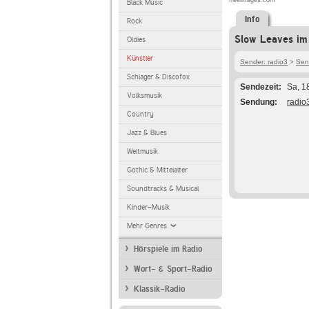
freeimages.com
Black Music
Info
Rock
Slow Leaves im
Oldies
Künstler
Sender: radio3
>
Sen
Schlager & Discofox
Sendezeit
Sa, 1
Volksmusik
Sendung
radio
Country
Jazz & Blues
Weltmusik
Gothic & Mittelalter
Soundtracks & Musical
Kinder-Musik
Mehr Genres
Hörspiele im Radio
Wort- & Sport-Radio
Klassik-Radio