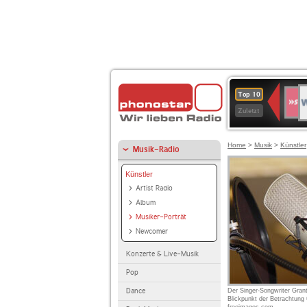
W
SWR
Top 10
4
Zuletzt
Home
>
Musik
>
Künstler
Musik-Radio
Künstler
Artist Radio
Album
Musiker-Porträt
Newcomer
Konzerte & Live-Musik
Pop
Dance
Der Singer-Songwriter Gran
Blickpunkt der Betrachtung 