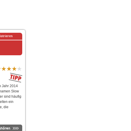
istrieren
m Jahr 2014
ernamen Slow
er sind häufig
elten ein
e, die
nhören