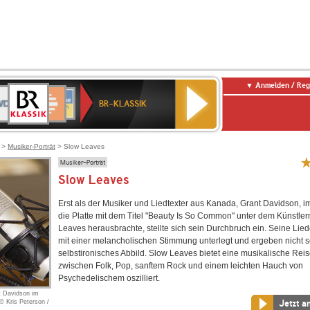
Anmelden / Reg
BR-
DR
Deutschlandfunk
3
Deutschlandfunk
80er
NDR
ANTENNE
SWR
KLASSIK
BR-KLASSIK
Kultur
90er
2
BAYERN
Kultur
OLDIE
ANTENNE
>
Musiker-Porträt
> Slow Leaves
Musiker-Porträt
Slow Leaves
Erst als der Musiker und Liedtexter aus Kanada, Grant Davidson, i
die Platte mit dem Titel "Beauty Is So Common" unter dem Künstl
Leaves herausbrachte, stellte sich sein Durchbruch ein. Seine Lied
mit einer melancholischen Stimmung unterlegt und ergeben nicht s
selbstironisches Abbild. Slow Leaves bietet eine musikalische Reis
zwischen Folk, Pop, sanftem Rock und einem leichten Hauch von
Psychedelischem oszilliert.
t Davidson im
© Kris Peterson /
Jetzt a