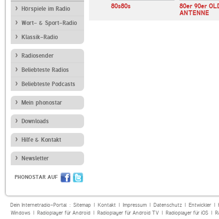
NDW
RADIO BOB!
80s80s
80er 90er OL
Hörspiele im Radio
ANTENNE
Wort- & Sport-Radio
Klassik-Radio
Radiosender
Beliebteste Radios
Beliebteste Podcasts
Mein phonostar
Downloads
Hilfe & Kontakt
Newsletter
PHONOSTAR AUF
Dein Internetradio-Portal :
Sitemap
|
Kontakt
|
Impressum
|
Datenschutz
|
Entwickler
|
Windows
|
Radioplayer für Android
|
Radioplayer für Android TV
|
Radioplayer für iOS
|
R