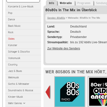
Info
Webradio
Programm
Sendun
Konzerte & Live-Musik
80s80s In The Mix im Überblick
Pop
Sender: 80s80s
> Webradio: 80s80s In The Mix
Dance
Black Music
Land
Deutschland
Sprache
Deutsch
Rock
Sendertyp
Privatsender
Oldies
Streamqualität
bis zu 192 kbit/s Live-Strea
Künstler
Zur Website des Senders
Schlager & Discofox
Volksmusik
Country
WER 80S80S IN THE MIX HÖRT
Jazz & Blues
Weltmusik
Gothic & Mittelalter
Soundtracks & Musical
Kinder-Musik
Mehr Genres