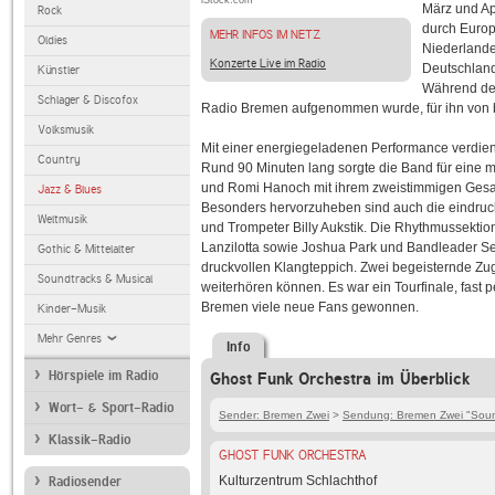
iStock.com
März und Ap
Rock
durch Europ
MEHR INFOS IM NETZ
Oldies
Niederlande
Konzerte Live im Radio
Deutschland 
Künstler
Während des
Schlager & Discofox
Radio Bremen aufgenommen wurde, für ihn von 
Volksmusik
Mit einer energiegeladenen Performance verdient
Country
Rund 90 Minuten lang sorgte die Band für eine 
und Romi Hanoch mit ihrem zweistimmigen Gesan
Jazz & Blues
Besonders hervorzuheben sind auch die eindruc
Weltmusik
und Trompeter Billy Aukstik. Die Rhythmussekti
Lanzilotta sowie Joshua Park und Bandleader Se
Gothic & Mittelalter
druckvollen Klangteppich. Zwei begeisternde Z
Soundtracks & Musical
weiterhören können. Es war ein Tourfinale, fast p
Bremen viele neue Fans gewonnen.
Kinder-Musik
Mehr Genres
Info
Hörspiele im Radio
Ghost Funk Orchestra im Überblick
Wort- & Sport-Radio
Sender: Bremen Zwei
>
Sendung: Bremen Zwei "Sound
Klassik-Radio
GHOST FUNK ORCHESTRA
Kulturzentrum Schlachthof
Radiosender