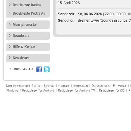
15. April 2026
Beliebteste Radios
Beliebteste Podcasts
Sendezeit
Sa, 06.06.2026 | 22:00 - 00:00 Uh
Sendung
Bremen Zwei "Sounds in concert"
Mein phonostar
Downloads
Hilfe & Kontakt
Newsletter
PHONOSTAR AUF
Dein Internetradio-Portal :
Sitemap
|
Kontakt
|
Impressum
|
Datenschutz
|
Entwickler
|
Windows
|
Radioplayer für Android
|
Radioplayer für Android TV
|
Radioplayer für iOS
|
R