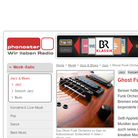
BR-
WDR
Deutschlandfunk
SWR3
Deutschlandfunk
80er
NDR
ANTENNE
SWR
Top 10
KLASSIK
B
4
Kultur
90er
2
BAYERN
Kultur
Zuletzt
OLDIE
ANTENNE
Home
>
Musik
>
Jazz & Blues
>
Jazz
> Ghost Funk Orche
Musik-Radio
Jazz
Konzert
Jazz & Blues
Ghost F
Jazz
Besser hätt
Smooth Jazz
Funk Orches
Blues
Bremen erle
begeisterte 
Konzerte & Live-Musik
Pop
Seth Appleb
Musiker aus 
Dance
auch seine 
Das Ghost Funk Orchestra zu Gast im
Black Music
Kulturzentrum Schlachthof © slobo /
kreative Ma