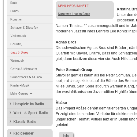
Rock
MEHR INFOS IM NETZ
Kristina Br
Oldies
Konzerte Live im Radio
Unter den d
Künstler
Brodersen. D
Namen "Kristina 4" zusammengestellt und im Jahr 
Schlager & Discofox
modernen Jazzstil ihres Lehrers Lee Konitz inspir
Volksmusik
Agnas Bros
Country
Die schwedischen Agnas Bros sind Brüder , nämli
Jazz & Blues
Quartett mit Klavier, Gitarre, Bass und Schlagze
gibt, dann besitzen diese vier sie. Auch Nils Lan
Weltmusik
Gothic & Mittelalter
Peter Somuah Group
Stilvoller geht es kaum als bei Peter Somuah. 
Soundtracks & Musical
lebt, trat chic gekleidet auf die Bühne des Breme
Kinder-Musik
Miles Davis. Sein Spiel ist durch warmen Klang,
der westafrikanischen Jazztradition Highlife üb
Mehr Genres
Àbáse
Hörspiele im Radio
Das Projekt Àbáse gehört dem talentierten Ung
Wort- & Sport-Radio
Er zeigt eine besondere Vorliebe für elektronisch
ungarischen Heimat. Aktuell lebt er in Berlin u
Klassik-Radio
gefeiert.
Radiosender
Info