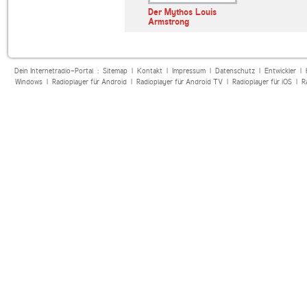
Der Mythos Louis
Armstrong
Dein Internetradio-Portal :
Sitemap
|
Kontakt
|
Impressum
|
Datenschutz
|
Entwickler
|
Windows
|
Radioplayer für Android
|
Radioplayer für Android TV
|
Radioplayer für iOS
|
R