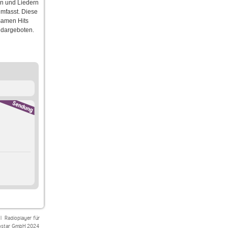
en und Liedern
umfasst. Diese
samen Hits
 dargeboten.
|
Radioplayer für
star GmbH 2024