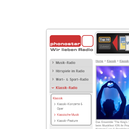
W
ANT
Top 10
2
BAY
Zuletzt
Home
>
Klassik
>
Klassik
Musik-Radio
Hörspiele im Radio
Wort- & Sport-Radio
Klassik-Radio
Klassik
Klassik-Konzerte &
Oper
Klassische Musik
Klassik-Feature
Das Ensemble "The King's Si
beim Musikfest ION ihr Pr