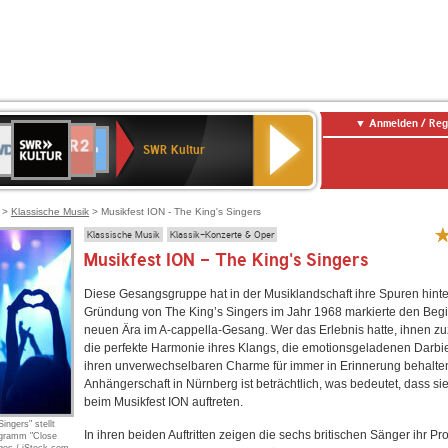
Anmelden / Reg
SWR
DR
NDR
ENNE
80er
SWR3
WDR
BR-
Deutschlandfunk
Deutschlandfunk
Kultur
SWR Kultur
2
ERN
90er
4
KLASSIK
Kultur
OLDIE
ANTENNE
>
Klassische Musik
> Musikfest ION - The King's Singers
Klassische Musik
Klassik-Konzerte & Oper
Musikfest ION - The King's Singers
Diese Gesangsgruppe hat in der Musiklandschaft ihre Spuren hinte
Gründung von The King’s Singers im Jahr 1968 markierte den Begi
neuen Ära im A-cappella-Gesang. Wer das Erlebnis hatte, ihnen zu
die perfekte Harmonie ihres Klangs, die emotionsgeladenen Darb
ihren unverwechselbaren Charme für immer in Erinnerung behalte
Anhängerschaft in Nürnberg ist beträchtlich, was bedeutet, dass si
beim Musikfest ION auftreten.
ngers" stellt
In ihren beiden Auftritten zeigen die sechs britischen Sänger ihr 
ogramm "Close