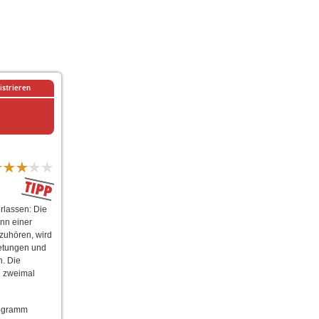
istrieren
rlassen: Die
nn einer
zuhören, wird
ietungen und
n. Die
e zweimal
Programm