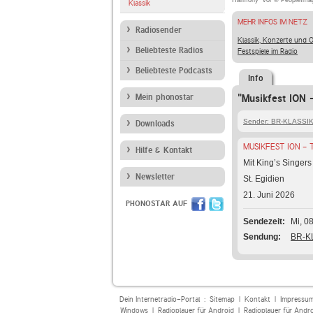
Harmony" vor © PeopleImag
Klassik
MEHR INFOS IM NETZ
Radiosender
Klassik, Konzerte und 
Beliebteste Radios
Festspiele im Radio
Beliebteste Podcasts
Info
Mein phonostar
"Musikfest ION 
Sender: BR-KLASSI
Downloads
MUSIKFEST ION - T
Hilfe & Kontakt
Mit King’s Singers
Newsletter
St. Egidien
21. Juni 2026
PHONOSTAR AUF
Sendezeit
Mi, 0
Sendung
BR-KL
Dein Internetradio-Portal :
Sitemap
|
Kontakt
|
Impressu
Windows
|
Radioplayer für Android
|
Radioplayer für Andr