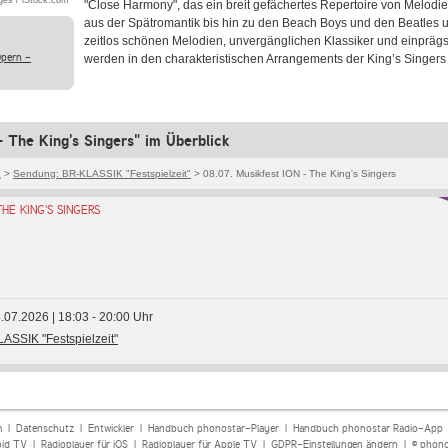
es / iStock.com
"Close Harmony", das ein breit gefächertes Repertoire von Melodi
aus der Spätromantik bis hin zu den Beach Boys und den Beatles 
zeitlos schönen Melodien, unvergänglichen Klassiker und einpräg
Opern -
werden in den charakteristischen Arrangements der King’s Singers
- The King's Singers" im Überblick
K
>
Sendung: BR-KLASSIK "Festspielzeit"
> 08.07. Musikfest ION - The King's Singers
HE KING'S SINGERS
8.07.2026 | 18:03 - 20:00 Uhr
ASSIK "Festspielzeit"
m
|
Datenschutz
|
Entwickler
|
Handbuch phonostar-Player
|
Handbuch phonostar Radio-App
oid TV
|
Radioplayer für iOS
|
Radioplayer für Apple TV
|
GDPR-Einstellungen ändern
| © phono