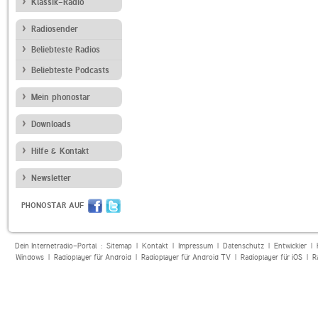
Klassik-Radio
Radiosender
Beliebteste Radios
Beliebteste Podcasts
Mein phonostar
Downloads
Hilfe & Kontakt
Newsletter
PHONOSTAR AUF
Dein Internetradio-Portal :
Sitemap
|
Kontakt
|
Impressum
|
Datenschutz
|
Entwickler
|
Windows
|
Radioplayer für Android
|
Radioplayer für Android TV
|
Radioplayer für iOS
|
R