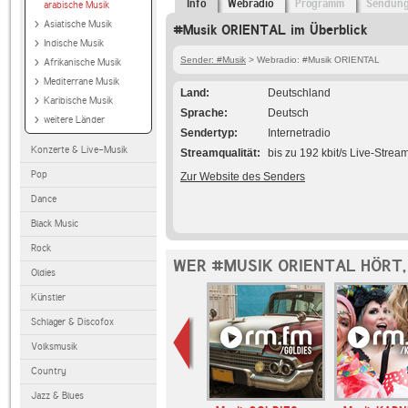
Info
Webradio
Programm
Sendun
arabische Musik
Asiatische Musik
#Musik ORIENTAL im Überblick
Indische Musik
Sender: #Musik
> Webradio: #Musik ORIENTAL
Afrikanische Musik
Mediterrane Musik
Land
Deutschland
Karibische Musik
Sprache
Deutsch
weitere Länder
Sendertyp
Internetradio
Konzerte & Live-Musik
Streamqualität
bis zu 192 kbit/s Live-Strea
Pop
Zur Website des Senders
Dance
Black Music
Rock
WER #MUSIK ORIENTAL HÖRT,
Oldies
Künstler
Schlager & Discofox
Volksmusik
Country
Jazz & Blues