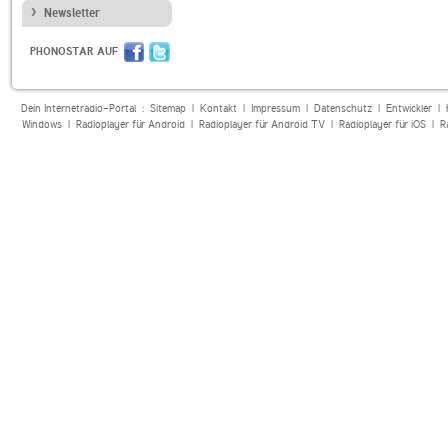
Newsletter
PHONOSTAR AUF
Dein Internetradio-Portal :
Sitemap
|
Kontakt
|
Impressum
|
Datenschutz
|
Entwickler
|
Windows
|
Radioplayer für Android
|
Radioplayer für Android TV
|
Radioplayer für iOS
|
R