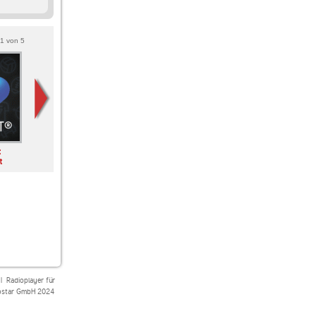
1
von
5
t
Thema des Tages
Genre Geschehen
Deutschrap rasiert
t
|
Radioplayer für
star GmbH 2024