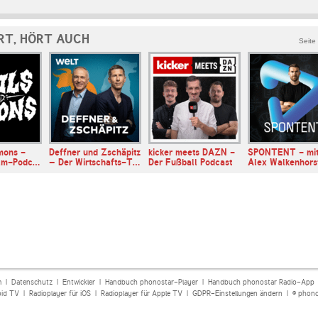
RT, HÖRT AUCH
Seite
mons -
Deffner und Zschäpitz
kicker meets DAZN -
SPONTENT - mi
ilm-Podc…
– Der Wirtschafts-T…
Der Fußball Podcast
Alex Walkenhors
m
|
Datenschutz
|
Entwickler
|
Handbuch phonostar-Player
|
Handbuch phonostar Radio-App
oid TV
|
Radioplayer für iOS
|
Radioplayer für Apple TV
|
GDPR-Einstellungen ändern
| © phono