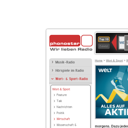
S
WDR
Top 10
Ku
2
Zuletzt
Home
>
Wort & Sport
>
W
Musik-Radio
Hörspiele im Radio
Wort- & Sport-Radio
Wort & Sport
Feature
Talk
Nachrichten
Politik
Wirtschaft
Wissenschaft &
morgens. Dazu jede