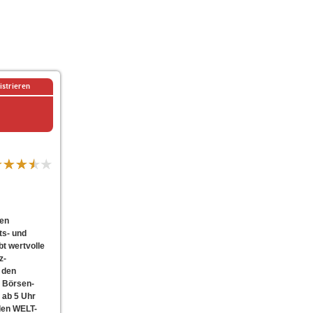
istrieren
ten
ts- und
bt wertvolle
z-
 den
m Börsen-
 ab 5 Uhr
den WELT-