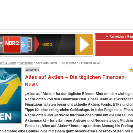
Anmelden / Reg
NDR
WR
Deutschlandfunk
SWR3
WDR
BR-
Deutschlandfunk
ANTENNE
80er
2
NDR 2
ltur
4
KLASSIK
Kultur
BAYERN
90er
OLDIE
ANTENNE
ort & Sport
>
Wirtschaft
> Alles auf Aktien – Die täglichen Finanzen-News
Wirtschaft
Alles auf Aktien – Die täglichen Finanzen-
News
„Alles auf Aktien“ ist der tägliche Börsen-Shot mit den wichtigs
Nachrichten von den Finanzmärkten. Unser Team aus Wirtschaf
Finanzjournalisten bespricht aktuelle Aktien, Fonds, ETFs und gi
Tipps für eine erfolgreiche Geldanlage. In jeder Folge neue Finan
Nachrichten und wertvolle Informationen rund um die Börse und
Aktienmarkt – für erfahrene Anleger und Neueinsteiger. Mit de
Podcast „Alles auf Aktien“ immer up-to-date. Montag bis Freitag
n Samstag eine Bonus-Folge mit einem ganz besonderen Börsenexperten. Mit 