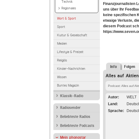
Technik
Finanzjournalisten L
Regionales
uns über Ihr Feedba
keine spezifischen 
Wort & Sport
etwaige Verluste, d
diesem Podcast scha
Sport
https://www.seven.o
Kultur & Gesellschaft
Medien
Lifestyle & Freizeit
Religiös
Info
Folgen
Kinder-Nachrichten
Alles auf Aktie
Wissen
Buntes Magazin
Podcast: Alles auf Ak
Klassik-Radio
Autor
WELT
Land
Deutsc
Radiosender
Sprache
Deutsc
Beliebteste Radios
Beliebteste Podcasts
Mein phonostar