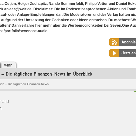
ea Oetjen, Holger Zschäpitz, Nando Sommerfeldt, Philipp Vetter und Daniel Ecke
ck an aaa@welt.de. Disclaimer: Die im Podcast besprochenen Aktien und Fonds
Kauf- oder Anlage-Empfehlungen dar. Die Moderatoren und der Verlag haften nic
ie aufgrund der Umsetzung der Gedanken oder Ideen entstehen. Du möchtest W
lten? Dann erfahre hier mehr über die Werbemöglichkeiten bei Seven.One Aud
ne/portfolio/sevenone-audio
Abonnie
Jetzt a
Mehr
n – Die täglichen Finanzen-News im Überblick
tien – Die täglichen Finanzen-News
hland
h