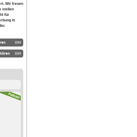
rt. Wir freuen
 stellen
ht für
erbung in
io:
ren
nhören